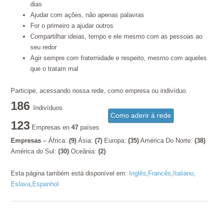
dias
Ajudar com ações, não apenas palavras
For o primeiro a ajudar outros
Compartilhar ideias, tempo e ele mesmo com as pessoas ao
seu redor
Agir sempre com fraternidade e respeito, mesmo com aqueles
que o tratam mal
Participe, acessando nossa rede, como empresa ou indivíduo.
186
Indivíduos
Como aderir à rede
123
Empresas en
47
países
Empresas
– África:
(9)
Ásia:
(7)
Europa:
(35)
América Do Norte:
(38)
América do Sul:
(30)
Oceânia:
(2)
Esta página também está disponível em:
Inglês
Francês
Italiano
Eslava
Espanhol